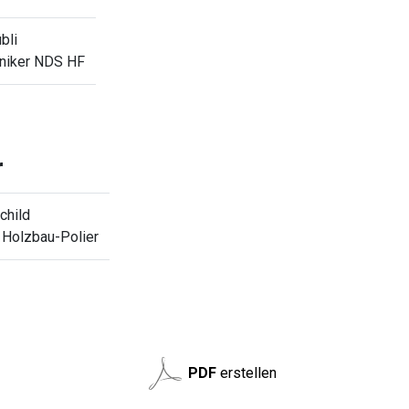
bli
hniker NDS HF
r
child
. Holzbau-Polier
PDF
erstellen