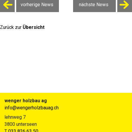
vorherige News
nächste News
Zurück zur
Übersicht
wenger holzbau ag
info@wengerholzbauag.ch
lehnweg 7
3800 unterseen
T
033 826 63 50